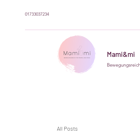
01733037234
Mami&mi
Bewegungsreich
All Posts